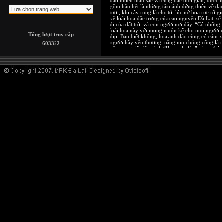
đào nhiều màu sắc và cung bậc thời gian, được n
gồm hầu hết là những tấm ảnh đứng thiên về đặc
tươi, khi cây rụng lá cho tới lúc nở hoa rực rỡ g
về loài hoa đặc trưng của cao nguyên Đà Lạt, s
dị của đất trời và con người nơi đây. “Có nhữn
loài hoa này với mong muốn kể cho mọi người c
Tổng lượt truy cập
dịp. Bạn biết không, hoa anh đào cũng có cảm xúc
người hãy yêu thương, nâng niu chúng cũng là 
603322
năm nay triển lãm ảnh “Hoa anh đào” của nghệ sĩ
Coffee hồ Tuyền Lâm. Một số tác phẩm nghệ sĩ
Một “khùng”, một “điên”, một Đà Lạt
MPK "định cư" trên mạng
Đà Lạt trong ống kính nhà nhiếp ảnh MPK
MPK
MPK:Alô, Khùng Đây!
"Nắng lạnh" ,MPK và giới trẻ...