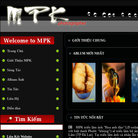
GIỚI THIỆU CHUNG
Trang Chủ
ABLUM MỚI NHẤT
Giới Thiệu MPK
Sáng Tác
Album Ảnh
Tin Tức
Liên Hệ
Diễn đàn
TIN TỨC NỔI BẬT
MPK triển lãm ảnh "Hoa anh đào" LĐ onlin
với biệt danh Phước “khùng”) sẽ triển lãm bộ ả
Lâm (TP Đà Lạt). Tại triển lãm ảnh cá nhân lầ
Liên Kết Website